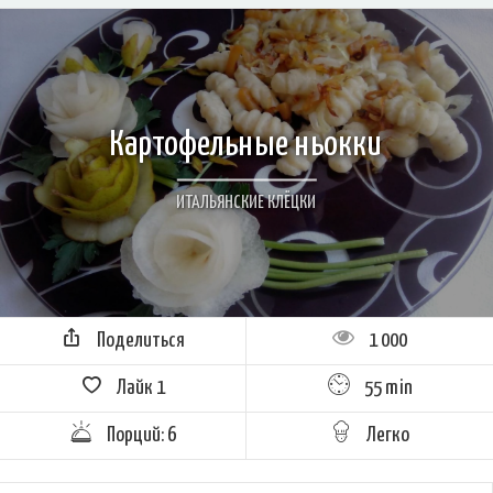
Картофельные ньокки
ИТАЛЬЯНСКИЕ КЛЁЦКИ
Поделиться
1 000
Лайк
1
55 min
Порций: 6
Легко