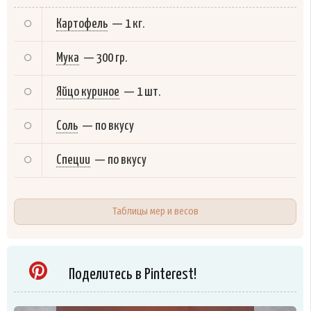
Картофель
—
1 кг.
Мука
—
300 гр.
Яйцо куриное
—
1 шт.
Соль
—
по вкусу
Специи
—
по вкусу
Таблицы мер и весов
Поделитесь в Pinterest!