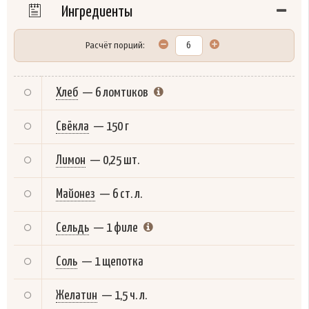
Ингредиенты
Расчёт порций:
Хлеб
—
6 ломтиков
Свёкла
—
150 г
Лимон
—
0,25 шт.
Майонез
—
6 ст. л.
Сельдь
—
1 филе
Соль
—
1 щепотка
Желатин
—
1,5 ч. л.