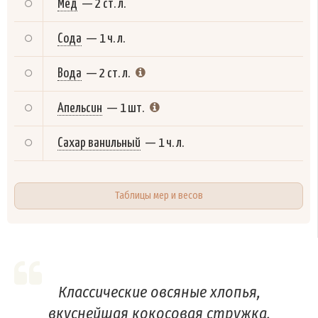
Мёд
—
2 ст. л.
Сода
—
1 ч. л.
Вода
—
2 ст. л.
Апельсин
—
1 шт.
Сахар ванильный
—
1 ч. л.
Таблицы мер и весов
Классические овсяные хлопья,
вкуснейшая кокосовая стружка,