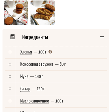
Ингредиенты
Хлопья
—
100 г
Кокосовая стружка
—
80 г
Мука
—
140 г
Сахар
—
120 г
Масло сливочное
—
100 г