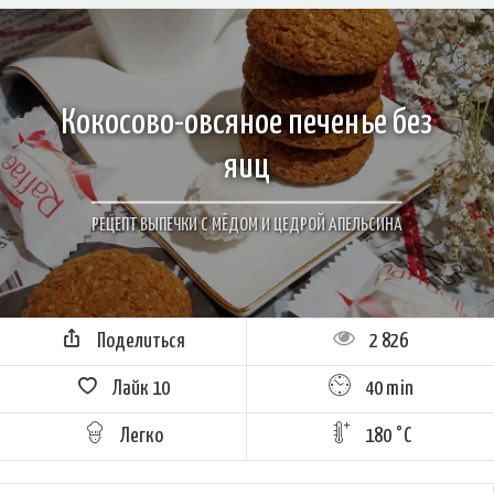
Кокосово-овсяное печенье без
яиц
РЕЦЕПТ ВЫПЕЧКИ С МЁДОМ И ЦЕДРОЙ АПЕЛЬСИНА
Поделиться
2 826
Лайк
10
40 min
Легко
180 °C