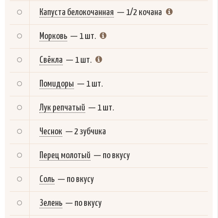
Капуста белокочанная
—
1/2 кочана
Морковь
—
1 шт.
Свёкла
—
1 шт.
Помидоры
—
1 шт.
Лук репчатый
—
1 шт.
Чеснок
—
2 зубчика
Перец молотый
—
по вкусу
Соль
—
по вкусу
Зелень
—
по вкусу