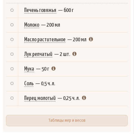
Печень говяжья
—
600 г
Молоко
—
200 мл
Масло растительное
—
200 мл
Лук репчатый
—
2 шт.
Мука
—
50 г
Соль
—
0,5 ч. л.
Перец молотый
—
0,25 ч. л.
Таблицы мер и весов