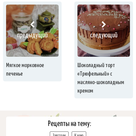
предыдущий
следующий
Мягкое морковное
Шоколадный торт
печенье
«Трюфельный» с
масляно-шоколадным
кремом
Рецепты на тему:
Завтрак
К чаю