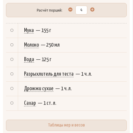
Расчёт порций:
Мука
—
155 г
Молоко
—
250 мл
Вода
—
125 г
Разрыхлитель для теста
—
1 ч. л.
Дрожжи сухие
—
1 ч. л.
Сахар
—
1 ст. л.
Таблицы мер и весов