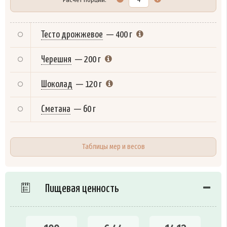
Тесто дрожжевое
—
400 г
Черешня
—
200 г
Шоколад
—
120 г
Сметана
—
60 г
Таблицы мер и весов
Пищевая ценность