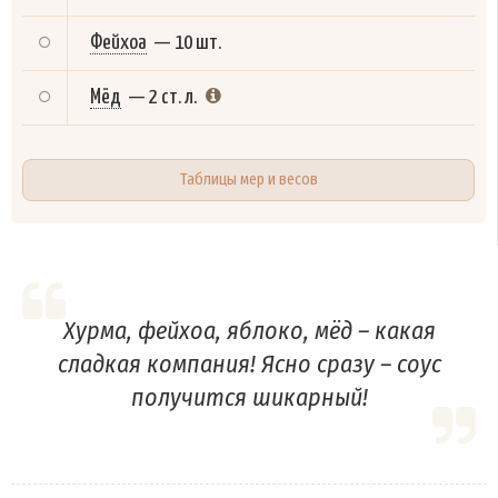
Фейхоа
—
10 шт.
Мёд
—
2 ст. л.
Таблицы мер и весов
Хурма, фейхоа, яблоко, мёд – какая
сладкая компания! Ясно сразу – соус
получится шикарный!