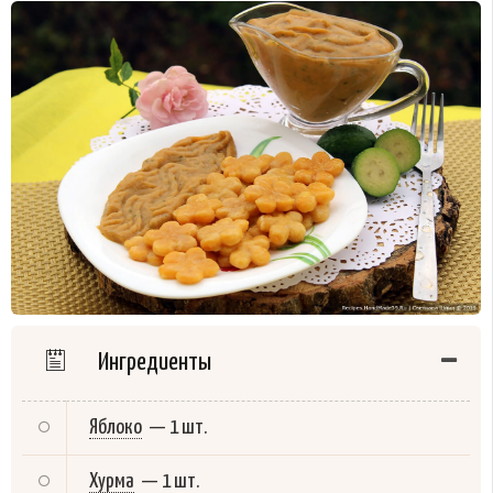
Ингредиенты
Яблоко
—
1 шт.
Хурма
—
1 шт.