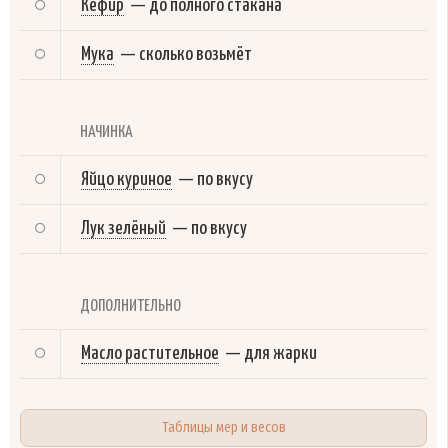
Кефир
—
до полного стакана
Мука
—
сколько возьмёт
НАЧИНКА
Яйцо куриное
—
по вкусу
Лук зелёный
—
по вкусу
ДОПОЛНИТЕЛЬНО
Масло растительное
—
для жарки
Таблицы мер и весов