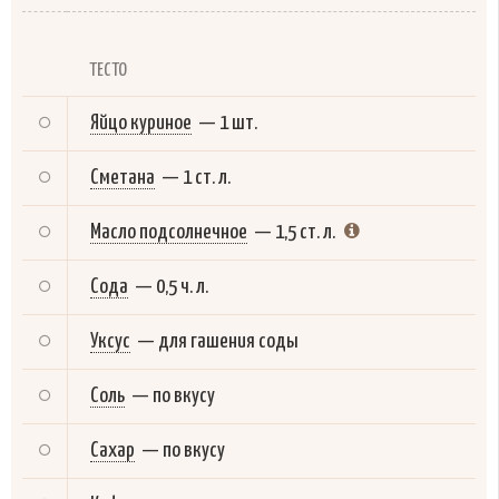
ТЕСТО
Яйцо куриное
—
1 шт.
Сметана
—
1 ст. л.
Масло подсолнечное
—
1,5 ст. л.
Сода
—
0,5 ч. л.
Уксус
—
для гашения соды
Соль
—
по вкусу
Сахар
—
по вкусу