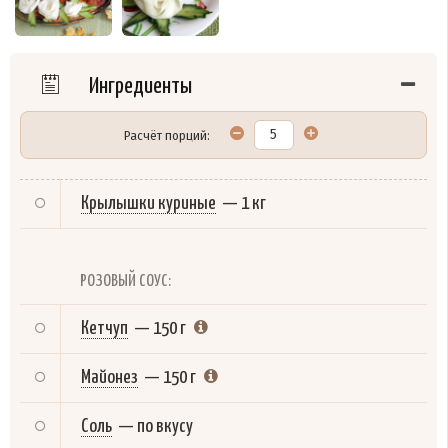
Ингредиенты
Расчёт порций:
Крылышки куриные
—
1 кг
РОЗОВЫЙ СОУС:
Кетчуп
—
150 г
Майонез
—
150 г
Соль
—
по вкусу