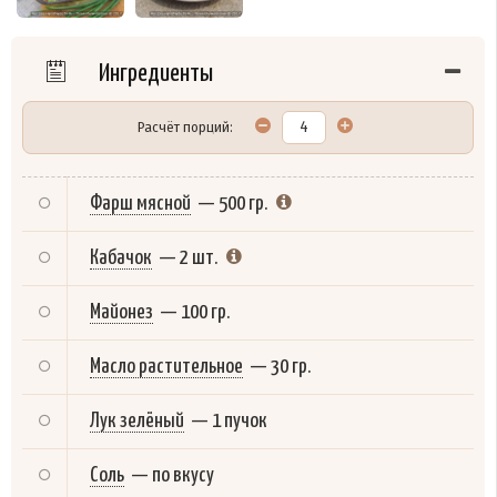
Ингредиенты
Расчёт порций:
Фарш мясной
—
500 гр.
Кабачок
—
2 шт.
Майонез
—
100 гр.
Масло растительное
—
30 гр.
Лук зелёный
—
1 пучок
Соль
—
по вкусу