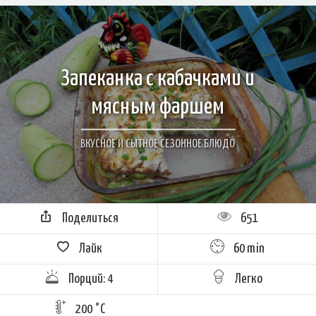
Запеканка с кабачками и
мясным фаршем
ВКУСНОЕ И СЫТНОЕ СЕЗОННОЕ БЛЮДО
Поделиться
651
Лайк
60 min
Порций: 4
Легко
200 °C