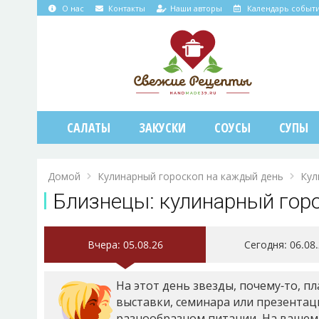
О нас
Контакты
Наши авторы
Календарь событ
САЛАТЫ
ЗАКУСКИ
СОУСЫ
СУПЫ
Домой
Кулинарный гороскоп на каждый день
Кул
Близнецы: кулинарный горо
Вчера
: 05.08.26
Сегодня
: 06.08
На этот день звезды, почему-то, п
выставки, семинара или презентаци
разнообразном питании. На вашем 