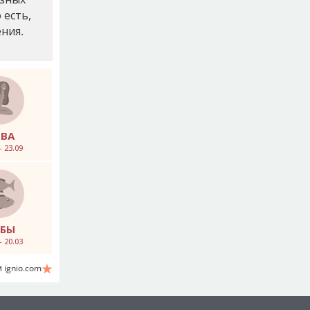
 есть,
ния.
ЕВА
– 23.09
ЫБЫ
– 20.03
 ignio.com