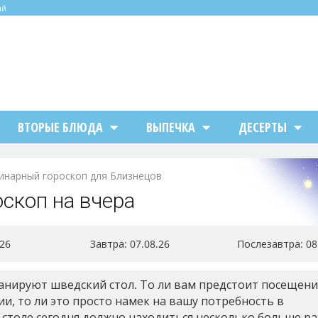
ий
ВТОРЫЕ БЛЮДА
ВЫПЕЧКА
ДЕСЕРТЫ
инарный гороскоп для Близнецов
скоп на вчера
.26
Завтра
: 07.08.26
Послезавтра
: 0
ланируют шведский стол. То ли вам предстоит посещен
и, то ли это просто намек на вашу потребность в
столе сегодня должно находиться несколько больше р