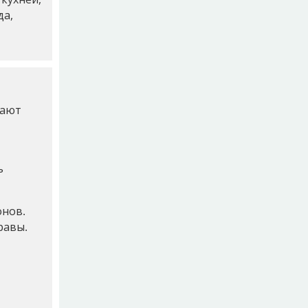
да,
тают
ь
онов.
равы.