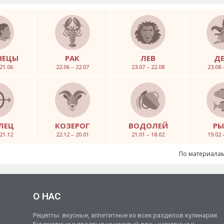
НЕЦЫ
РАК
ЛЕВ
Д
 21.06
22.06 – 22.07
23.07 – 22.08
23.08 
ЛЕЦ
КОЗЕРОГ
ВОДОЛЕЙ
Р
 21.12
22.12 – 20.01
21.01 – 18.02
19.02 
По материалам
О НАС
Рецепты: вкусные, аппетитные из всех разделов кулинарии.