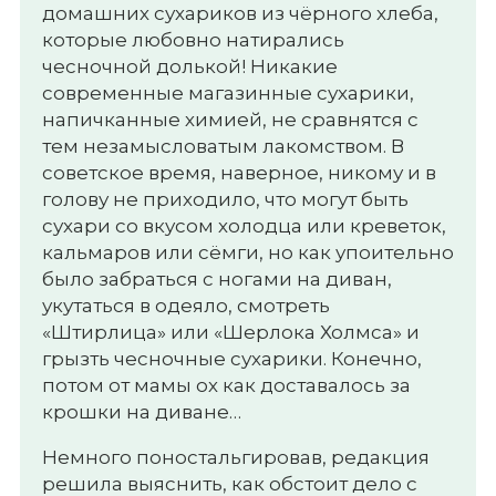
домашних сухариков из чёрного хлеба,
которые любовно натирались
чесночной долькой! Никакие
современные магазинные сухарики,
напичканные химией, не сравнятся с
тем незамысловатым лакомством. В
советское время, наверное, никому и в
голову не приходило, что могут быть
сухари со вкусом холодца или креветок,
кальмаров или сёмги, но как упоительно
было забраться с ногами на диван,
укутаться в одеяло, смотреть
«Штирлица» или «Шерлока Холмса» и
грызть чесночные сухарики. Конечно,
потом от мамы ох как доставалось за
крошки на диване…
Немного поностальгировав, редакция
решила выяснить, как обстоит дело с