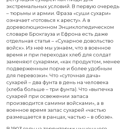
экстремальных условий. В первую очередь
– тюрьмы и армии. Фраза «суши сухари»
означает «готовься к аресту». А в
дореволюционном Энциклопедическом
словаре Брокгауза и Ефрона есть даже
отдельная статья – «Сухарное довольство
войск». Из неё мы узнаём, что в военное
время и при переходах хлеб для солдат
заменяют сухарями, «как продуктом, менее
подверженным порче и более удобным
для перевозки». Что «суточная дача»
сухарей – два фунта в день на человека
(хлеба больше – три фунта). Что «выпечка
сухарей при освежении запаса
производится самими войсками», а в
военное время запас сухарей «частью
размещается в ранцах, частью – в обозе».
В 1903 году на территории нынешнего