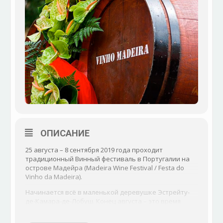
ОПИСАНИЕ
25 августа – 8 сентября 2019 года проходит
традиционный Винный фестиваль в Португалии на
острове Мадейра (Madeira Wine Festival / Festa do
Vinho da Madeira).
Начинается всё в маленькой деревушке Эстрейту-
де-Камара-де-Лобуш. Конец августа – это время
начала сбора винограда. Местные жители и
многочисленные туристы становятся участниками