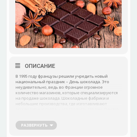
ОПИСАНИЕ
В 1995 году французы решили учредить новый
национальный праздник – День шоколада. Это
неудивительно, ведь во Франции огромное
количество магазинов, которые специализируются
на продаже шоколада. Шоколадные фабрики и
небольшие производства, где изготавливают
эксклюзивные сорта, – это гордость страны. Однако
шоколад настолько любим повсеместно, что
праздник очень быстро трансформировался во
РАЗВЕРНУТЬ
Всемирный день шоколада.