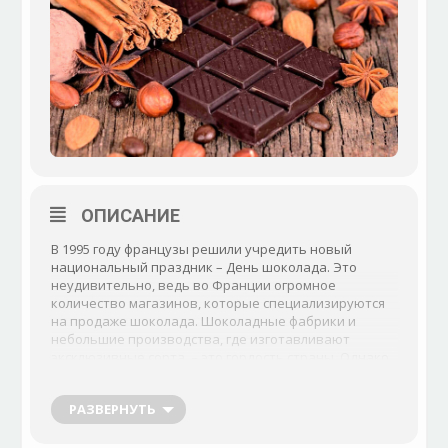
ОПИСАНИЕ
В 1995 году французы решили учредить новый
национальный праздник – День шоколада. Это
неудивительно, ведь во Франции огромное
количество магазинов, которые специализируются
на продаже шоколада. Шоколадные фабрики и
небольшие производства, где изготавливают
эксклюзивные сорта, – это гордость страны. Однако
шоколад настолько любим повсеместно, что
праздник очень быстро трансформировался во
РАЗВЕРНУТЬ
Всемирный день шоколада.