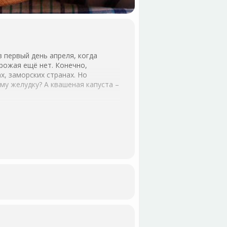
в первый день апреля, когда
рожая ещё нет. Конечно,
, заморских странах. Но
му желудку? А квашеная капуста –