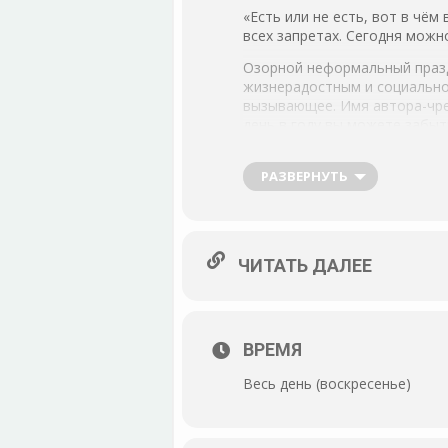
«Есть или не есть, вот в чём
всех запретах. Сегодня можно
Озорной неформальный празд
жизнерадостным и социально 
вызывающее. Имя автора-чрев
день в году вы можете забыт
гастрономических удовольст
РАЗВЕРНУТЬ
ЧИТАТЬ ДАЛЕЕ
ВРЕМЯ
Весь день (воскресенье)