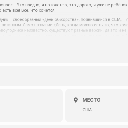
 вопрос… Это вредно, я потолстею, это дорого, я уже не ребёно
 есть всё! Всё, что хочется.
ник – своеобразный «день обжорства», появившийся в США, – 
активным. Само название «День, когда можно есть то, что хоч
оугодника неизвестно, существуют разные версии, да это и не 
ь о диетах, запретах и законах правильного питания и с головой
вий.
МЕСТО
США