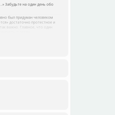
к…» Забудьте на один день обо
явно был придуман человеком
ется» достаточно протестное и
так важно. Главное, что один
 нырнуть в океан